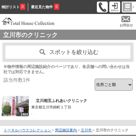
0
0
検討リスト
最近見た物件
お問合せ
立川市のクリニック
スポットを絞り込む
※物件情報の周辺施設紹介のページであり、各店舗への問い合わせは当
社では対応できません。
該当件数
1
件
立川相互ふれあいクリニック
東京都立川市錦町１丁目
-
トータルハウスコレクション
>
周辺施設案内
>
立川市
>
立川市のクリニック