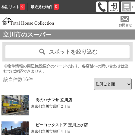
0
0
検討リスト
最近見た物件
お問合せ
立川市のスーパー
スポットを絞り込む
※物件情報の周辺施設紹介のページであり、各店舗への問い合わせは当
社では対応できません。
該当件数
16
件
肉のハナマサ 立川店
東京都立川市曙町２丁目
-
ピーコックストア 玉川上水店
東京都立川市柏町４丁目