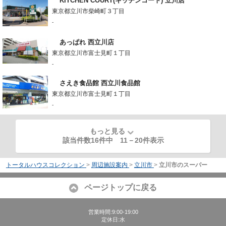
KITCHEN COURT(キッチンコート) 立川店
東京都立川市柴崎町３丁目
-
あっぱれ 西立川店
東京都立川市富士見町１丁目
-
さえき食品館 西立川食品館
東京都立川市富士見町１丁目
-
もっと見る
該当件数16件中
11
－
20
件表示
トータルハウスコレクション
>
周辺施設案内
>
立川市
>
立川市のスーパー
ページトップに戻る
営業時間:9:00-19:00
定休日:水