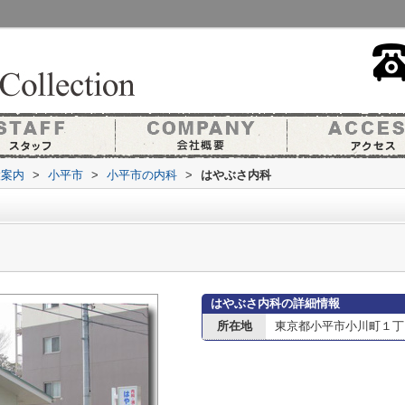
設案内
>
小平市
>
小平市の内科
>
はやぶさ内科
はやぶさ内科の詳細情報
所在地
東京都小平市小川町１丁