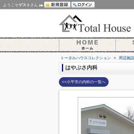
ようこそ
ゲスト
さん
トータルハウスコレクション
>
周辺施
はやぶさ内科
<<小平市の内科の一覧へ