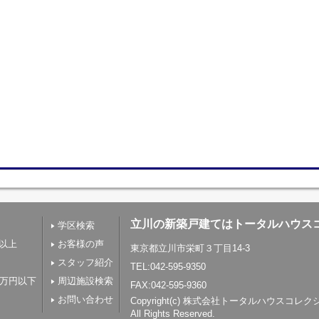
立川の新築戸建てはトータルハウス
学区検索
帖以上
お客様の声
東京都立川市栄町３丁目14-3
スタッフ紹介
TEL:042-595-9350
0万円以下
周辺施設検索
FAX:042-595-9360
お問い合わせ
Copyright(c) 株式会社トータルハウスコレ
All Rights Reserved.