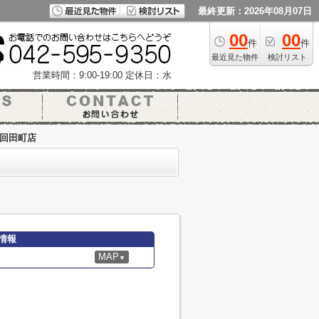
最終更新：2026年08月07日
00
00
件
件
最近見た物件
検討リスト
営業時間：9:00-19:00
定休日：水
平回田町店
情報
MAP
▼