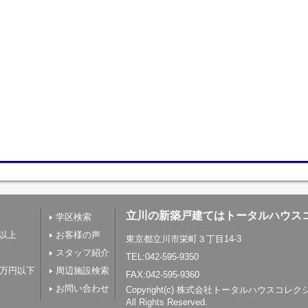
立川の新築戸建てはトータルハウス
学区検索
帖以上
お客様の声
東京都立川市栄町３丁目14-3
スタッフ紹介
TEL:042-595-9350
0万円以下
周辺施設検索
FAX:042-595-9360
お問い合わせ
Copyright(c) 株式会社トータルハウスコレ
All Rights Reserved.