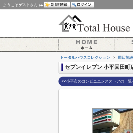
ようこそ
ゲスト
さん
トータルハウスコレクション
>
周辺施
セブンイレブン 小平回田町
<<小平市のコンビニエンスストアの一覧