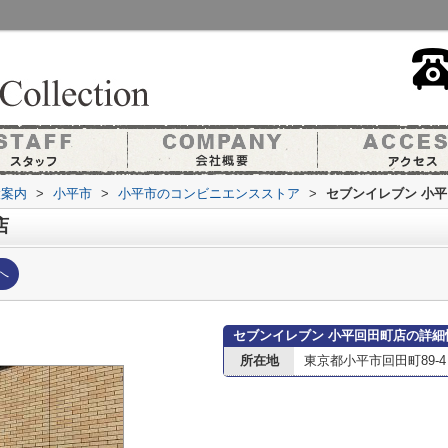
設案内
>
小平市
>
小平市のコンビニエンスストア
>
セブンイレブン 小
店
へ
セブンイレブン 小平回田町店の詳細
所在地
東京都小平市回田町89-4