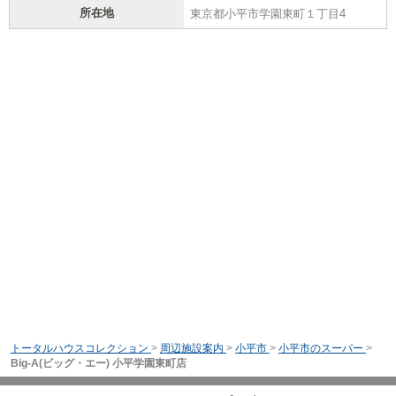
所在地
東京都小平市学園東町１丁目4
トータルハウスコレクション
>
周辺施設案内
>
小平市
>
小平市のスーパー
>
Big-A(ビッグ・エー) 小平学園東町店