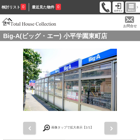
0
0
検討リスト
最近見た物件
お問合せ
Big-A(ビッグ・エー) 小平学園東町店
前
次
画像タップで拡大表示【
1
/1】