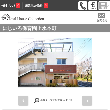
0
0
検討リスト
最近見た物件
お問合せ
にじいろ保育園上水本町
前
次
画像タップで拡大表示【
1
/1】