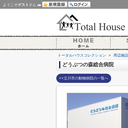
ようこそ
ゲスト
さん
トータルハウスコレクション
>
周辺施
どうぶつの森総合病院
<<立川市の動物病院の一覧へ