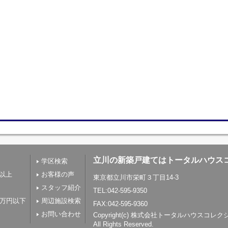
立川の新築戸建てはトータルハウス
学区検索
帖以上
お客様の声
東京都立川市栄町３丁目14-3
スタッフ紹介
TEL:042-595-9350
0万円以下
周辺施設検索
FAX:042-595-9360
お問い合わせ
Copyright(c) 株式会社トータルハウスコレ
All Rights Reserved.