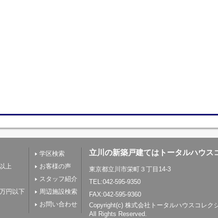
立川の新築戸建てはトータルハウス
学区検索
帖以上
お客様の声
東京都立川市栄町３丁目14-3
スタッフ紹介
TEL:042-595-9350
0万円以下
周辺施設検索
FAX:042-595-9360
お問い合わせ
Copyright(c) 株式会社トータルハウスコレ
All Rights Reserved.