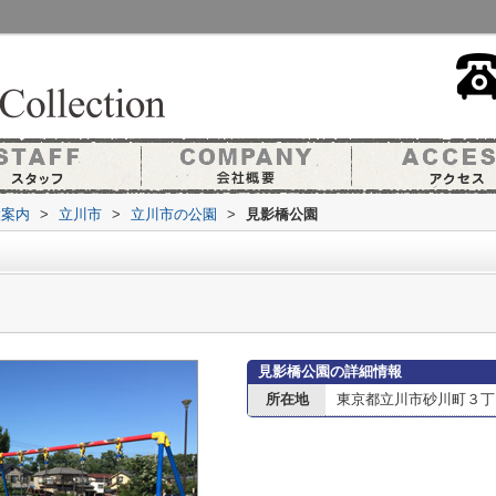
設案内
>
立川市
>
立川市の公園
>
見影橋公園
見影橋公園の詳細情報
所在地
東京都立川市砂川町３丁