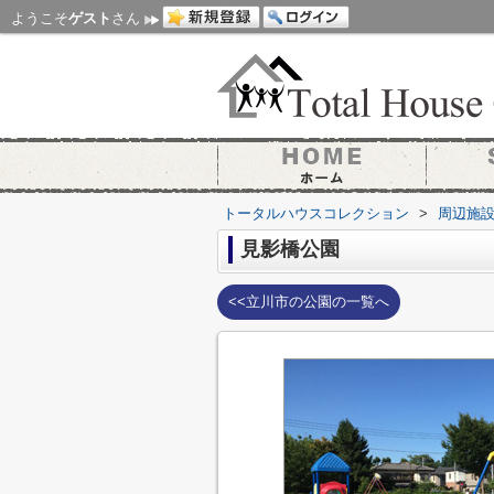
ようこそ
ゲスト
さん
トータルハウスコレクション
>
周辺施
見影橋公園
<<立川市の公園の一覧へ