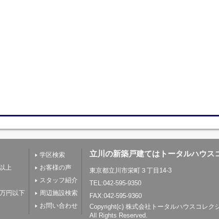
立川の新築戸建てはトータルハウス
学区検索
帖以上
お客様の声
東京都立川市栄町３丁目14-3
スタッフ紹介
TEL:042-595-9350
0万円以下
周辺施設検索
FAX:042-595-9360
お問い合わせ
Copyright(c) 株式会社トータルハウスコレ
All Rights Reserved.