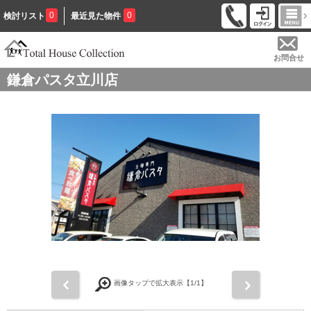
0
0
検討リスト
最近見た物件
お問合せ
鎌倉パスタ立川店
前
次
画像タップで拡大表示【
1
/1】