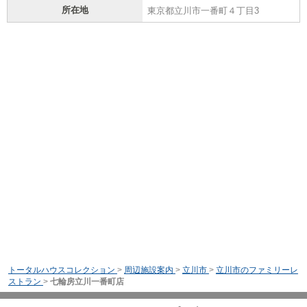
所在地
東京都立川市一番町４丁目3
トータルハウスコレクション
>
周辺施設案内
>
立川市
>
立川市のファミリーレ
ストラン
>
七輪房立川一番町店