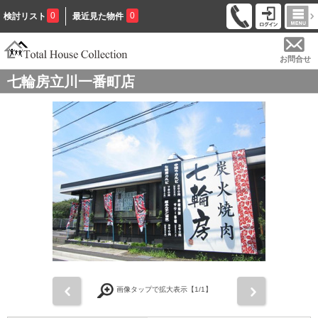
0
0
検討リスト
最近見た物件
お問合せ
七輪房立川一番町店
前
次
画像タップで拡大表示【
1
/1】