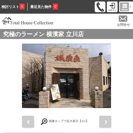
0
0
検討リスト
最近見た物件
お問合せ
究極のラーメン 横濱家 立川店
前
次
画像タップで拡大表示【
1
/1】