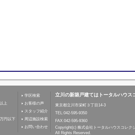
立川の新築戸建てはトータルハウス
学区検索
帖以上
お客様の声
東京都立川市栄町３丁目14-3
スタッフ紹介
TEL:042-595-9350
0万円以下
周辺施設検索
FAX:042-595-9360
お問い合わせ
Copyright(c) 株式会社トータルハウスコレ
All Rights Reserved.