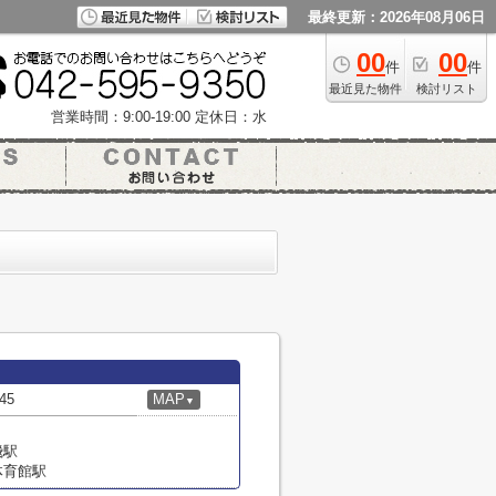
最終更新：2026年08月06日
00
00
件
件
最近見た物件
検討リスト
営業時間：9:00-19:00
定休日：水
45
MAP
▼
飛駅
体育館駅