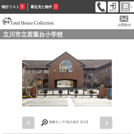
0
0
検討リスト
最近見た物件
お問合せ
立川市立若葉台小学校
前
次
画像タップで拡大表示【
1
/1】